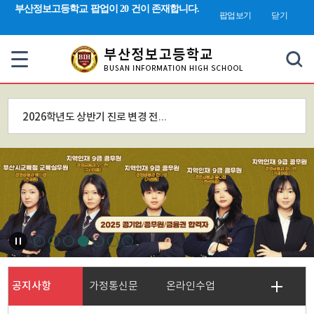
검색 새창 열림
부산정보고등학교 팝업이 20 건이 존재합니다.
합
팝업보기
닫기
검
색
2026학년도 상반기 진로 변경 전입학 전형 안내문(부산정보고등학교)
공지사항
가정통신문
온라인수업